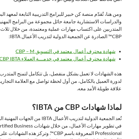
ومن هنا، تُقدّم منصة كن خبير للبرامج التدريبية التابعة لمعهد ال
والدراسات الاستشارية جامعة حائل مجموعة من البرامج المهنية
المتدربين على اكتساب مهارات عملية ومعتمدة، من خلال ثلاث
CBP™ الصادرة عن الجمعية الدولية لتدريب الأعمال IBTA:
شهادة محترف أعمال معتمد في التسويق CBP – M
شهادة محترف أعمال معتمد في خدمـــة العملاء CBP IBTA
هذه الشهادات لا تعمل بشكل منفصل، بل تتكامل لتمنح المتدرب فه
لدورة العميل بالكامل، من أول لحظة تواصل مع العلامة التجارية
علاقة طويلة الأمد معه.
لماذا شهادات CBP من IBTA؟
تُعد الجمعية الدولية لتدريب الأعمال IBTA من الج
في تطوير مهارات الأعمال، من خلال شهادات d Business
Professional المعروفة باسم CBP™. وتركز هذه الشهادا