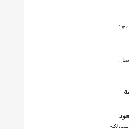
نها:
فضل.
ة
عود
اسب، لكنه