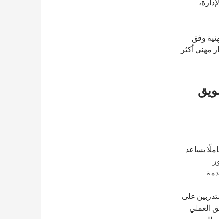
إدارة،
المهنية وفق
ر مهني أكثر
سويق
ملًا يساعد
ر
دمة.
محترف أعمال معتمد في التسويق CBP – M المتدربين على
ق العملي