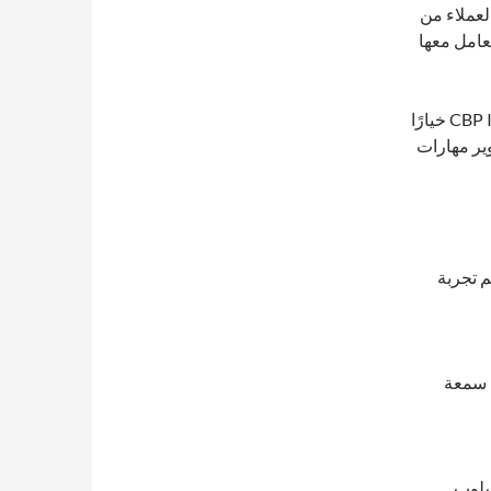
عملاء من
عامل معها
وتُعد شهادة محترف أعمال معتمد في خدمـــة العمـــــلاء CBP IBTA خيارًا
وير مهارات
م تجربة
 سمعة
سلوب