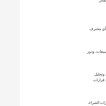
مجال
ا أي محترف
بيعات، ودور
 وتحليل
 قرارات
رات الشراء،