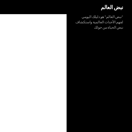
بحث
نبض العالم
نتقل
"نبض العالم" هو دليلك اليومي
لفهم الأحداث العالمية واستكشاف
لى
نبض الحياة من حولك
لمحتوى