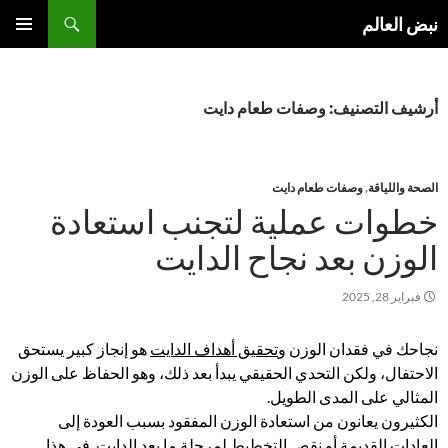
نتقل
بحث
نبض العالم
لى
القائمة
لمحتوى
الأساسية
أرشيف التصنيف: وصفات طعام دايت
الصحة واللياقة
,
وصفات طعام دايت
خطوات عملية لتجنب استعادة
الوزن بعد نجاح الدايت
فبراير 28, 2025
نجاحك في فقدان الوزن و
تحقيق أهداف الدايت
هو إنجاز كبير يستحق
الاحتفال، ولكن التحدي الحقيقي يبدأ بعد ذلك، وهو الحفاظ على الوزن
المثالي على المدى الطويل.
الكثيرون يعانون من استعادة الوزن المفقود بسبب العودة إلى
العادات القديمة أو نقص التخطيط لمرحلة ما بعد الدايت. في هذا