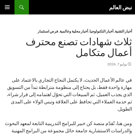
نتقل
بحث
نبض العالم
لى
القائمة
لمحتوى
الأساسية
أخبار التقنية
,
أخبار التكنولوجيا
,
أخبار محلية وعالمية
,
فرص استثمار
ثلاث شهادات تصنع محترف
أعمال متكامل
يوليو 7, 2026
في عالم الأعمال الحديث، لا يكتمل النجاح التجاري بالاعتماد على
مهارة واحدة فقط، بل يحتاج إلى منظومة مترابطة تبدأ من التسويق
الذي يجذب العميل، ثم المبيعات التي تحوّل اهتمامه إلى قرار شراء،
ثم خدمة العملاء التي تحافظ على العلاقة وتبني الولاء على المدى
الطويل.
ومن هنا، تُقدّم منصة كن خبير للبرامج التدريبية التابعة لمعهد البحوث
والدراسات الاستشارية جامعة حائل مجموعة من البرامج المهنية