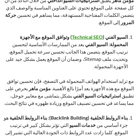
مؤمن ماهر
يطبق
استراتيجيات السيو الداخلي
من خلال التأكد من أن
كل صفحة على الموقع تحتوي على العناوين المناسبة والوصف الذي
يتضمن الكلمات المفتاحية المستهدفة، مما يساهم في تحسين
حركة
المرور
إلى الموقع.
السيو الفني
(
Technical SEO
)
وتوافق الموقع مع الأجهزة
المحمولة
:
السيو الفني
يعد من الممارسات الأساسية لتحسين
ترتيب الموقع. يتضمن هذا الجانب تحسين سرعة تحميل الموقع،
وتحديث ملف Sitemap، وضمان أن الموقع يعمل بشكل جيد على
الأجهزة المحمولة.
مع تزايد استخدام الهواتف المحمولة في التصفح، فإن تحسين توافق
الموقع مع هذه الأجهزة يعد أمرًا بالغ الأهمية.
مؤمن ماهر
يحرص على
تطبيق
استراتيجيات السيو الفني
بشكل يتماشى مع معايير جوجل،
مما يساعد في تحسين تصنيف الموقع وزيادة ظهوره في نتائج البحث.
بناء الروابط الخلفية
(Backlink Building):
بناء الروابط الخلفية
هو
جزء أساسي من
خدمات السيو
التي تؤثر بشكل كبير في ترتيب
الموقع. كلما زادت عدد الروابط ذات الجودة العالية التي تشير إلى