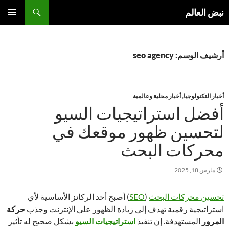
نتقل
بحث
نبض العالم
لى
القائمة
لمحتوى
الأساسية
أرشيف الوسم: seo agency
أخبار التكنولوجيا
,
أخبار محلية وعالمية
أفضل استراتيجيات السيو
لتحسين ظهور موقعك في
محركات البحث
مارس 18, 2025
تحسين محركات البحث
(
SEO
) أصبح أحد الركائز الأساسية لأي
استراتيجية رقمية تهدف إلى زيادة الظهور على الإنترنت وجذب
حركة
المرور
المستهدفة. إن تنفيذ
استراتيجيات السيو
بشكل صحيح له تأثير