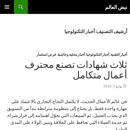
نتقل
بحث
نبض العالم
لى
القائمة
لمحتوى
الأساسية
أرشيف التصنيف: أخبار التكنولوجيا
أخبار التقنية
,
أخبار التكنولوجيا
,
أخبار محلية وعالمية
,
فرص استثمار
ثلاث شهادات تصنع محترف
أعمال متكامل
يوليو 7, 2026
في عالم الأعمال الحديث، لا يكتمل النجاح التجاري بالاعتماد على
مهارة واحدة فقط، بل يحتاج إلى منظومة مترابطة تبدأ من التسويق
الذي يجذب العميل، ثم المبيعات التي تحوّل اهتمامه إلى قرار شراء،
ثم خدمة العملاء التي تحافظ على العلاقة وتبني الولاء على المدى
الطويل.